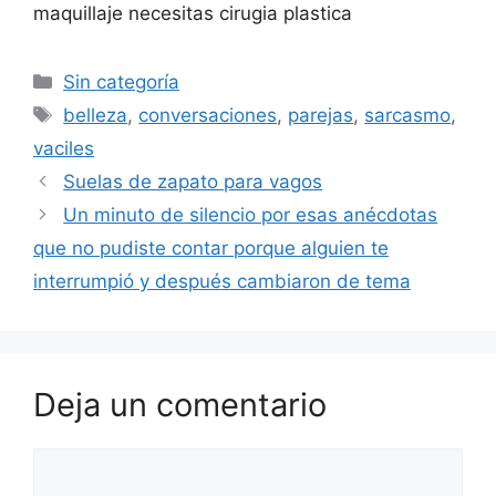
Categorías
Sin categoría
Etiquetas
belleza
,
conversaciones
,
parejas
,
sarcasmo
,
vaciles
Suelas de zapato para vagos
Un minuto de silencio por esas anécdotas
que no pudiste contar porque alguien te
interrumpió y después cambiaron de tema
Deja un comentario
Comentario