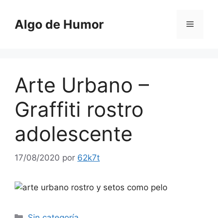
Saltar
al
Algo de Humor
Menú
contenido
Arte Urbano –
Graffiti rostro
adolescente
17/08/2020
por
62k7t
Categorías
Sin categoría