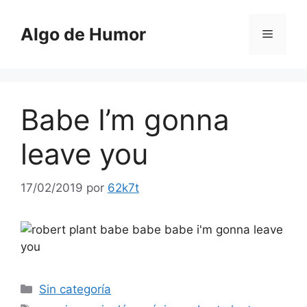
Saltar
al
Algo de Humor
Menú
contenido
Babe I’m gonna
leave you
17/02/2019
por
62k7t
Categorías
Sin categoría
Etiquetas