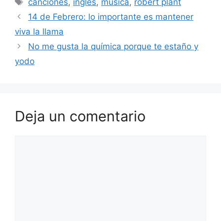
canciones
,
inglés
,
música
,
robert plant
14 de Febrero: lo importante es mantener
viva la llama
No me gusta la química porque te estaño y
yodo
Deja un comentario
Comentario