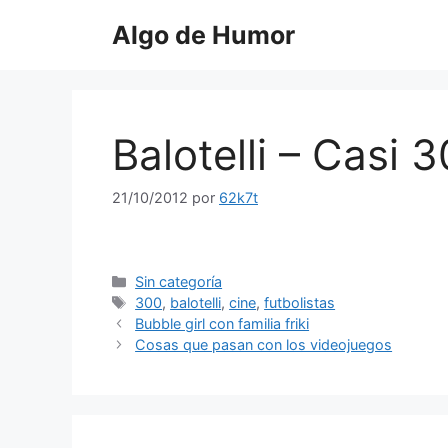
Saltar
Algo de Humor
al
contenido
Balotelli – Casi 
21/10/2012
por
62k7t
Categorías
Sin categoría
Etiquetas
300
,
balotelli
,
cine
,
futbolistas
Bubble girl con familia friki
Cosas que pasan con los videojuegos