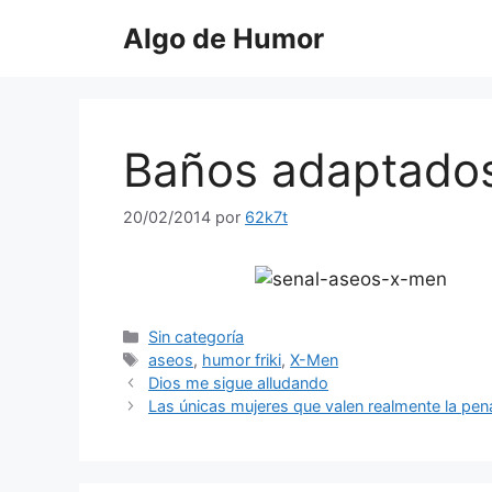
Saltar
Algo de Humor
al
contenido
Baños adaptado
20/02/2014
por
62k7t
Categorías
Sin categoría
Etiquetas
aseos
,
humor friki
,
X-Men
Dios me sigue alludando
Las únicas mujeres que valen realmente la pen