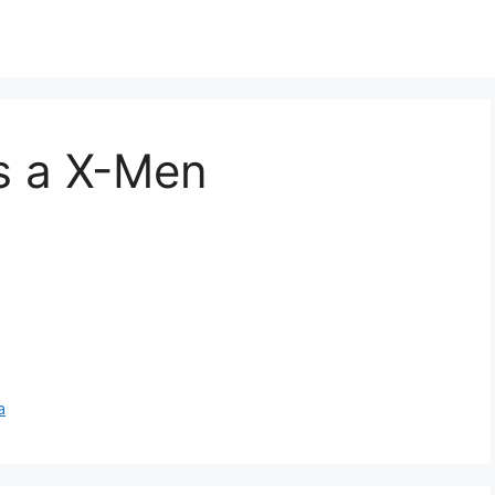
s a X-Men
a