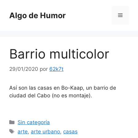
Saltar
al
Algo de Humor
Menú
contenido
Barrio multicolor
29/01/2020
por
62k7t
Así son las casas en Bo-Kaap, un barrio de
ciudad del Cabo (no es montaje).
Categorías
Sin categoría
Etiquetas
arte
,
arte urbano
,
casas