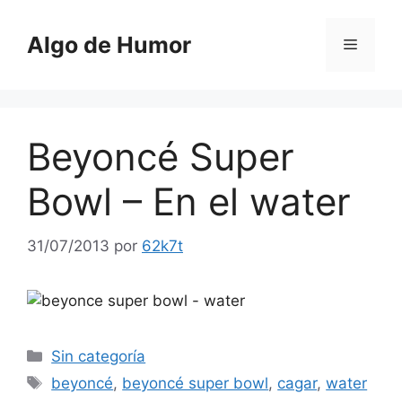
Saltar
al
Algo de Humor
Menú
contenido
Beyoncé Super
Bowl – En el water
31/07/2013
por
62k7t
Categorías
Sin categoría
Etiquetas
beyoncé
,
beyoncé super bowl
,
cagar
,
water