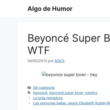
Saltar
Algo de Humor
al
contenido
Beyoncé Super B
WTF
04/05/2013
por
62k7t
Categorías
Sin categoría
Etiquetas
beyoncé
,
beyoncé super bowl
,
caretos
La grúa remadora
Las personas bellas, según Elisabeth Kubler-