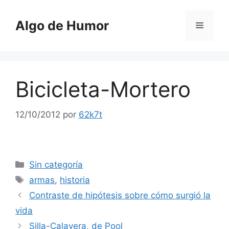
Saltar
al
Algo de Humor
Menú
contenido
Bicicleta-Mortero
12/10/2012
por
62k7t
Categorías
Sin categoría
Etiquetas
armas
,
historia
Contraste de hipótesis sobre cómo surgió la
vida
Silla-Calavera, de Pool