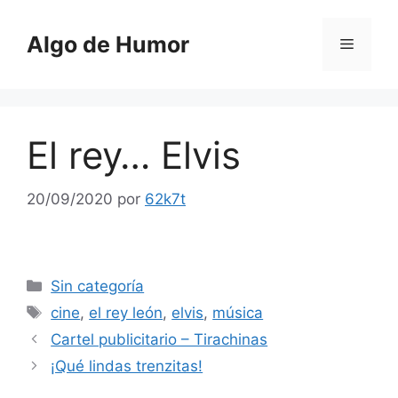
Saltar
al
Algo de Humor
Menú
contenido
El rey… Elvis
20/09/2020
por
62k7t
Categorías
Sin categoría
Etiquetas
cine
,
el rey león
,
elvis
,
música
Cartel publicitario – Tirachinas
¡Qué lindas trenzitas!