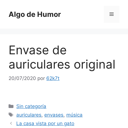
Saltar
al
Algo de Humor
Menú
contenido
Envase de
auriculares original
20/07/2020
por
62k7t
Categorías
Sin categoría
Etiquetas
auriculares
,
envases
,
música
La casa vista por un gato