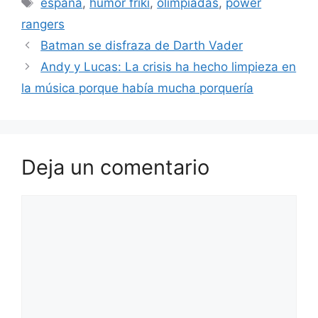
españa
,
humor friki
,
olimpiadas
,
power
rangers
Batman se disfraza de Darth Vader
Andy y Lucas: La crisis ha hecho limpieza en
la música porque había mucha porquería
Deja un comentario
Comentario