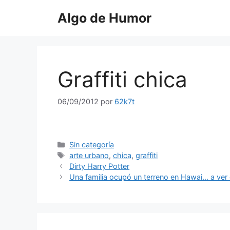
Saltar
Algo de Humor
al
contenido
Graffiti chica
06/09/2012
por
62k7t
Categorías
Sin categoría
Etiquetas
arte urbano
,
chica
,
graffiti
Dirty Harry Potter
Una familia ocupó un terreno en Hawai… a ver 