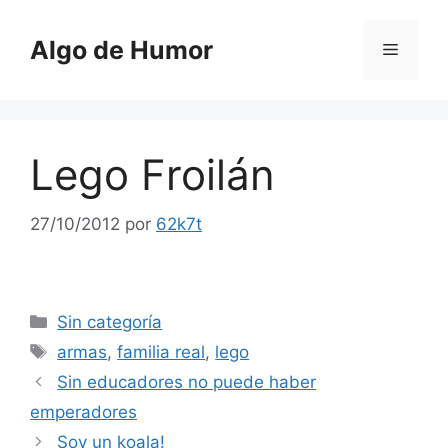
Saltar
al
Algo de Humor
Menú
contenido
Lego Froilán
27/10/2012
por
62k7t
Categorías
Sin categoría
Etiquetas
armas
,
familia real
,
lego
Sin educadores no puede haber
emperadores
Soy un koala!