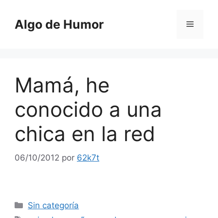
Saltar
al
Algo de Humor
Menú
contenido
Mamá, he
conocido a una
chica en la red
06/10/2012
por
62k7t
Categorías
Sin categoría
Etiquetas