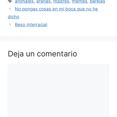
animales
,
arañas
,
madres
,
memes
,
parejas
No pongas cosas en mi boca que no he
dicho
Beso interracial
Deja un comentario
Comentario