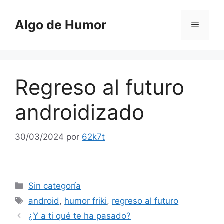
Saltar
al
Algo de Humor
Menú
contenido
Regreso al futuro
androidizado
30/03/2024
por
62k7t
Categorías
Sin categoría
Etiquetas
android
,
humor friki
,
regreso al futuro
¿Y a ti qué te ha pasado?