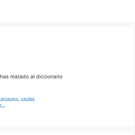
sarcasmo
,
vaciles
ez…