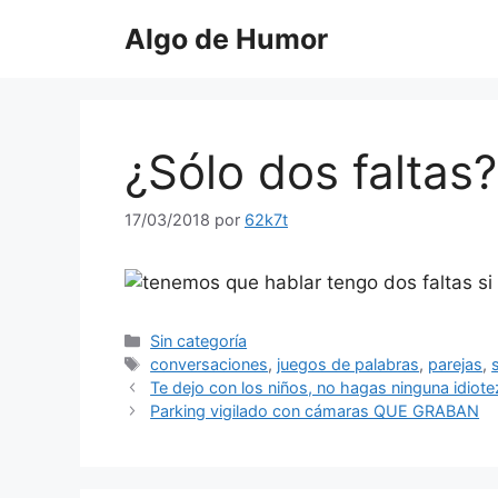
Saltar
Algo de Humor
al
contenido
¿Sólo dos faltas?
17/03/2018
por
62k7t
Categorías
Sin categoría
Etiquetas
conversaciones
,
juegos de palabras
,
parejas
,
Te dejo con los niños, no hagas ninguna idiot
Parking vigilado con cámaras QUE GRABAN