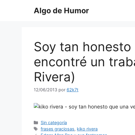
Saltar
Algo de Humor
al
contenido
Soy tan honesto
encontré un traba
Rivera)
12/06/2013
por
62k7t
Categorías
Sin categoría
Etiquetas
frases graciosas
,
kiko rivera