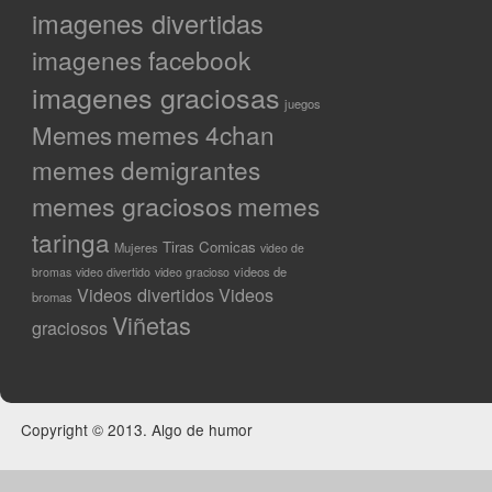
imagenes divertidas
imagenes facebook
imagenes graciosas
juegos
Memes
memes 4chan
memes demigrantes
memes graciosos
memes
taringa
Tiras Comicas
Mujeres
video de
videos de
bromas
video divertido
video gracioso
Videos divertidos
Videos
bromas
Viñetas
graciosos
Copyright © 2013. Algo de humor