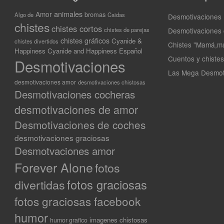
animales
Amor
bromas
Algo de
Caidas
Desmotivaciones
chistes
chistes cortos
Desmotivaciones c
chistes de parejas
chistes gráficos
Cyanide &
chistes divertidos
Chistes "Mamá,m
Happiness
Cyanide and Happiness Español
Cuentos y chiste
Desmotivaciones
Las Mega Desmoti
desmotivaciones amor
desmotivaciones chistosas
Desmotivaciones cocheras
desmotivaciones de amor
Desmotivaciones de coches
desmotivaciones graciosas
Desmotvaciones amor
Forever Alone
fotos
divertidas
fotos graciosas
fotos graciosas facebook
humor
imagenes chistosas
humor grafico