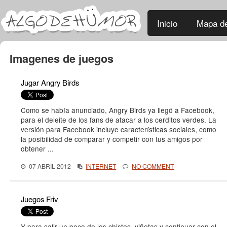
Inicio
Mapa de
Imagenes de juegos
Jugar Angry Birds
Como se había anunciado, Angry Birds ya llegó a Facebook,
para el deleite de los fans de atacar a los cerditos verdes. La
versión para Facebook incluye características sociales, como
la posibilidad de comparar y competir con tus amigos por
obtener ...
07 ABRIL 2012
INTERNET
NO COMMENT
Juegos Friv
Y para salir un poco de los chistes, viñetas y continuar con el