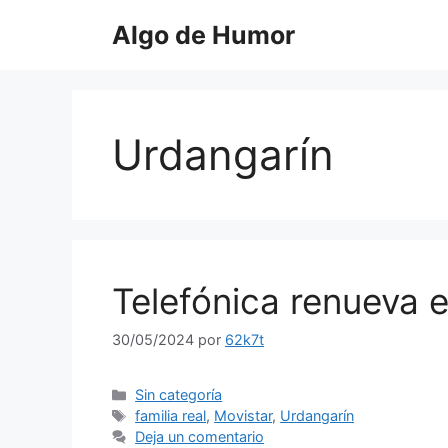
Saltar
Algo de Humor
al
contenido
Urdangarín
Telefónica renueva e
30/05/2024
por
62k7t
Categorías
Sin categoría
Etiquetas
familia real
,
Movistar
,
Urdangarín
Deja un comentario