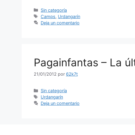
Categorías
Sin categoría
Etiquetas
Camps
,
Urdangarín
Deja un comentario
Pagainfantas – La ú
21/01/2012
por
62k7t
Categorías
Sin categoría
Etiquetas
Urdangarín
Deja un comentario