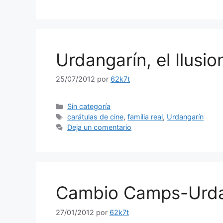
Urdangarín, el Ilusio
25/07/2012
por
62k7t
Categorías
Sin categoría
Etiquetas
carátulas de cine
,
familia real
,
Urdangarín
Deja un comentario
Cambio Camps-Urda
27/01/2012
por
62k7t