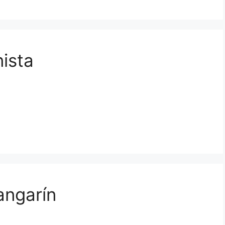
nista
ngarín