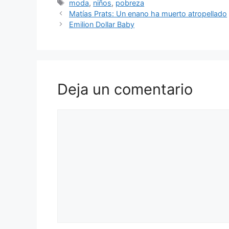
Etiquetas
moda
,
niños
,
pobreza
Matías Prats: Un enano ha muerto atropellado
Emilion Dollar Baby
Deja un comentario
Comentario