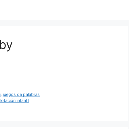
aby
i
,
juegos de palabras
tación infantil