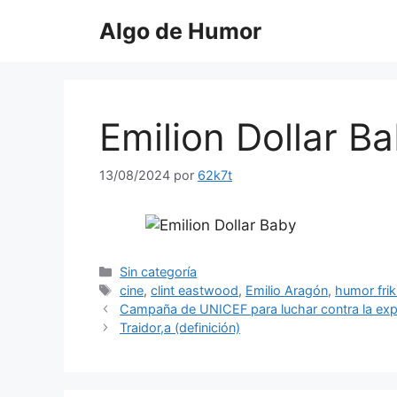
Saltar
Algo de Humor
al
contenido
Emilion Dollar B
13/08/2024
por
62k7t
Categorías
Sin categoría
Etiquetas
cine
,
clint eastwood
,
Emilio Aragón
,
humor frik
Campaña de UNICEF para luchar contra la explo
Traidor,a (definición)