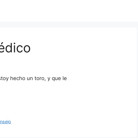
édico
onsejo