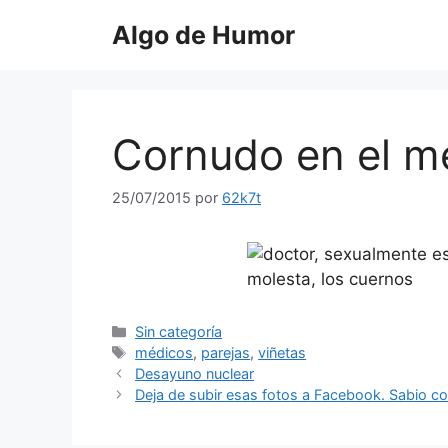
Saltar
Algo de Humor
al
contenido
Cornudo en el m
25/07/2015
por
62k7t
Categorías
Sin categoría
Etiquetas
médicos
,
parejas
,
viñetas
Desayuno nuclear
Deja de subir esas fotos a Facebook. Sabio c