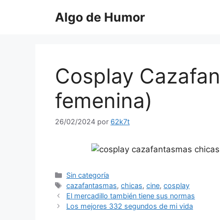
Saltar
Algo de Humor
al
contenido
Cosplay Cazafan
femenina)
26/02/2024
por
62k7t
Categorías
Sin categoría
Etiquetas
cazafantasmas
,
chicas
,
cine
,
cosplay
El mercadillo también tiene sus normas
Los mejores 332 segundos de mi vida