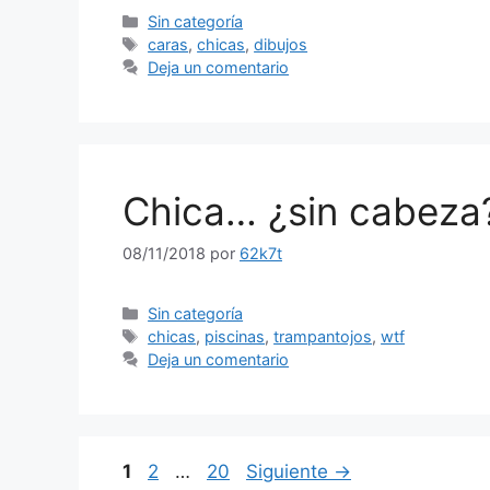
Categorías
Sin categoría
Etiquetas
caras
,
chicas
,
dibujos
Deja un comentario
Chica… ¿sin cabeza
08/11/2018
por
62k7t
Categorías
Sin categoría
Etiquetas
chicas
,
piscinas
,
trampantojos
,
wtf
Deja un comentario
Página
Página
Página
1
2
…
20
Siguiente
→