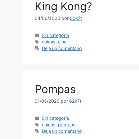
King Kong?
04/06/2020
por
62k7t
Categorías
Sin categoría
Etiquetas
chicas
,
cine
Deja un comentario
Pompas
01/05/2020
por
62k7t
Categorías
Sin categoría
Etiquetas
chicas
,
pompas
Deja un comentario