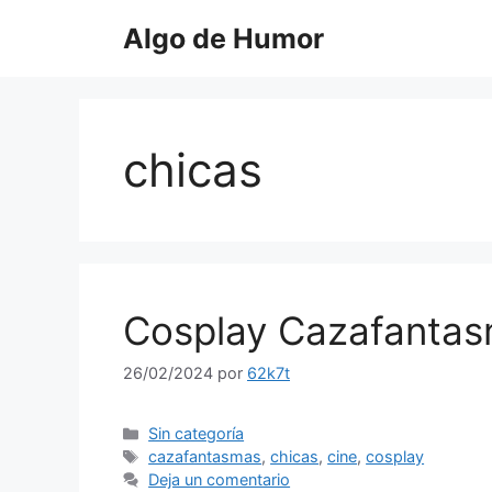
Saltar
Algo de Humor
al
contenido
chicas
Cosplay Cazafantas
26/02/2024
por
62k7t
Categorías
Sin categoría
Etiquetas
cazafantasmas
,
chicas
,
cine
,
cosplay
Deja un comentario