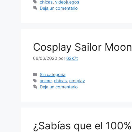
Etiquetas
chicas
,
videojuegos
Deja un comentario
Cosplay Sailor Moon
06/06/2020
por
62k7t
Categorías
Sin categoría
Etiquetas
anime
,
chicas
,
cosplay
Deja un comentario
¿Sabías que el 100%