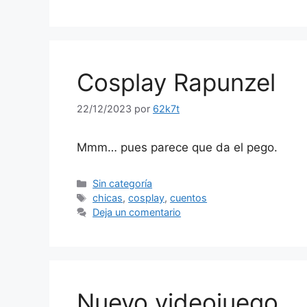
Cosplay Rapunzel
22/12/2023
por
62k7t
Mmm… pues parece que da el pego.
Categorías
Sin categoría
Etiquetas
chicas
,
cosplay
,
cuentos
Deja un comentario
Nuevo videojuego