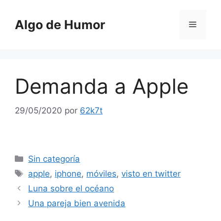
Saltar
al
Algo de Humor
Menú
contenido
Demanda a Apple
29/05/2020
por
62k7t
Categorías
Sin categoría
Etiquetas
apple
,
iphone
,
móviles
,
visto en twitter
Luna sobre el océano
Una pareja bien avenida