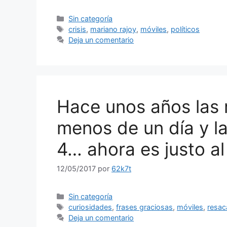
Categorías
Sin categoría
Etiquetas
crisis
,
mariano rajoy
,
móviles
,
políticos
Deja un comentario
Hace unos años las
menos de un día y la
4… ahora es justo al
12/05/2017
por
62k7t
Categorías
Sin categoría
Etiquetas
curiosidades
,
frases graciosas
,
móviles
,
resac
Deja un comentario