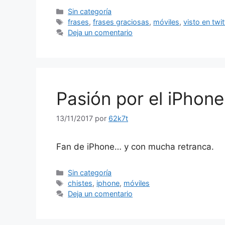
Categorías
Sin categoría
Etiquetas
frases
,
frases graciosas
,
móviles
,
visto en twit
Deja un comentario
Pasión por el iPhone
13/11/2017
por
62k7t
Fan de iPhone… y con mucha retranca.
Categorías
Sin categoría
Etiquetas
chistes
,
iphone
,
móviles
Deja un comentario