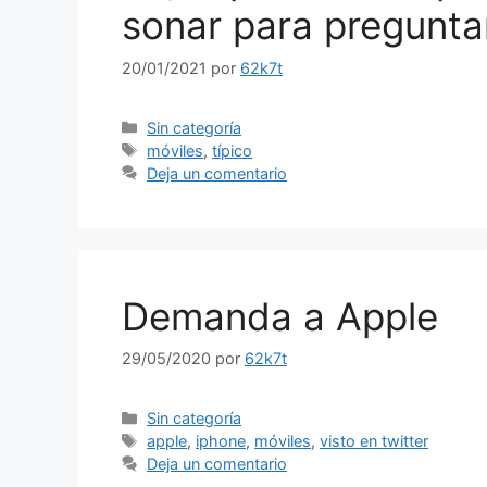
sonar para pregunta
20/01/2021
por
62k7t
Categorías
Sin categoría
Etiquetas
móviles
,
típico
Deja un comentario
Demanda a Apple
29/05/2020
por
62k7t
Categorías
Sin categoría
Etiquetas
apple
,
iphone
,
móviles
,
visto en twitter
Deja un comentario