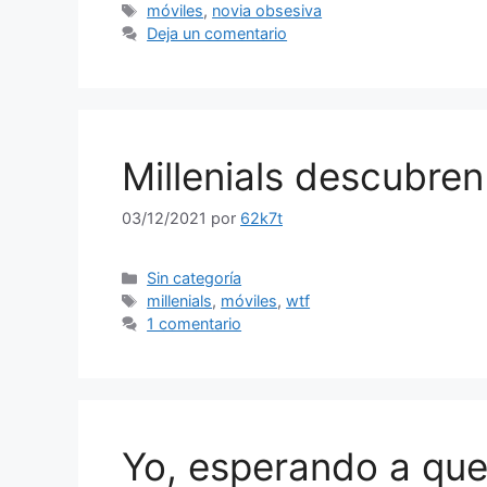
Etiquetas
móviles
,
novia obsesiva
Deja un comentario
Millenials descubren
03/12/2021
por
62k7t
Categorías
Sin categoría
Etiquetas
millenials
,
móviles
,
wtf
1 comentario
Yo, esperando a que