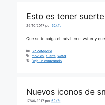
Esto es tener suerte
26/10/2017
por
62k7t
Que se te caiga el móvil en el wáter y que
Categorías
Sin categoría
Etiquetas
móviles
,
suerte
,
water
Deja un comentario
Nuevos iconos de s
17/09/2017
por
62k7t