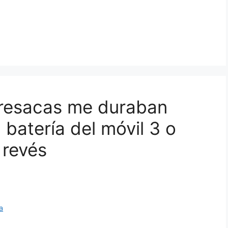
 resacas me duraban
 batería del móvil 3 o
 revés
a