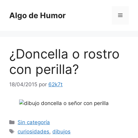
Saltar
al
Algo de Humor
Menú
contenido
¿Doncella o rostro
con perilla?
18/04/2015
por
62k7t
Categorías
Sin categoría
Etiquetas
curiosidades
,
dibujos