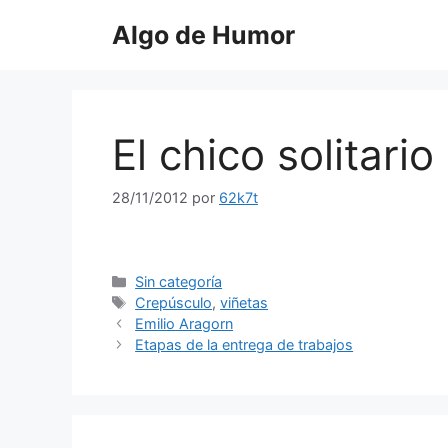
Saltar
Algo de Humor
al
contenido
El chico solitario
28/11/2012
por
62k7t
Categorías
Sin categoría
Etiquetas
Crepúsculo
,
viñetas
Emilio Aragorn
Etapas de la entrega de trabajos