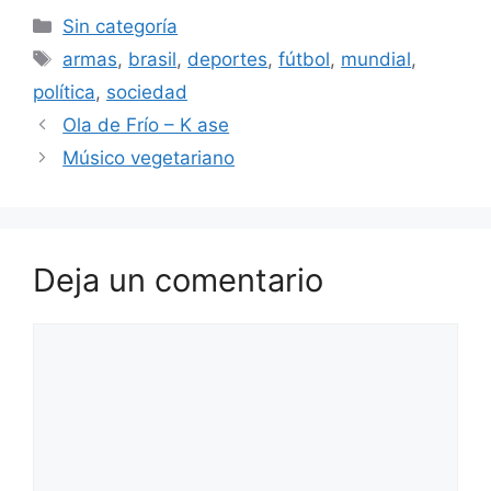
Categorías
Sin categoría
Etiquetas
armas
,
brasil
,
deportes
,
fútbol
,
mundial
,
política
,
sociedad
Ola de Frío – K ase
Músico vegetariano
Deja un comentario
Comentario