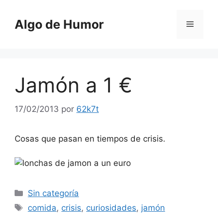
Saltar
al
Algo de Humor
Menú
contenido
Jamón a 1 €
17/02/2013
por
62k7t
Cosas que pasan en tiempos de crisis.
Categorías
Sin categoría
Etiquetas
comida
,
crisis
,
curiosidades
,
jamón