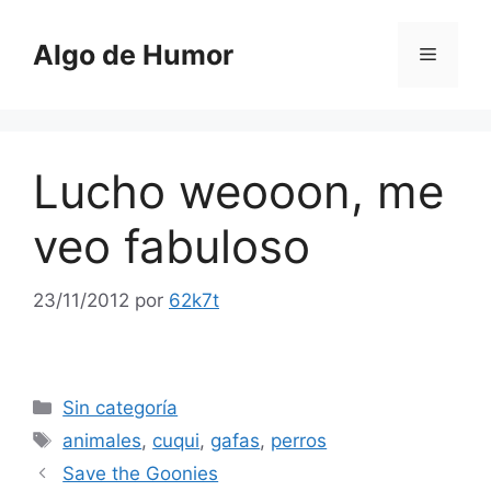
Saltar
al
Algo de Humor
Menú
contenido
Lucho weooon, me
veo fabuloso
23/11/2012
por
62k7t
Categorías
Sin categoría
Etiquetas
animales
,
cuqui
,
gafas
,
perros
Save the Goonies