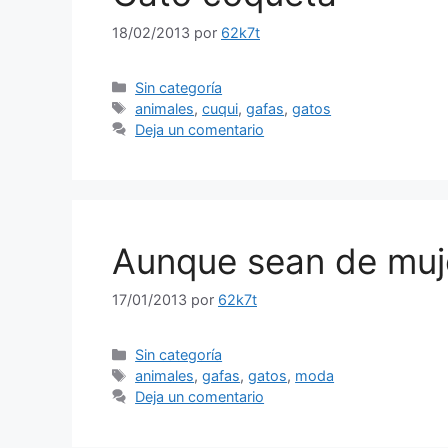
18/02/2013
por
62k7t
Categorías
Sin categoría
Etiquetas
animales
,
cuqui
,
gafas
,
gatos
Deja un comentario
Aunque sean de muj
17/01/2013
por
62k7t
Categorías
Sin categoría
Etiquetas
animales
,
gafas
,
gatos
,
moda
Deja un comentario