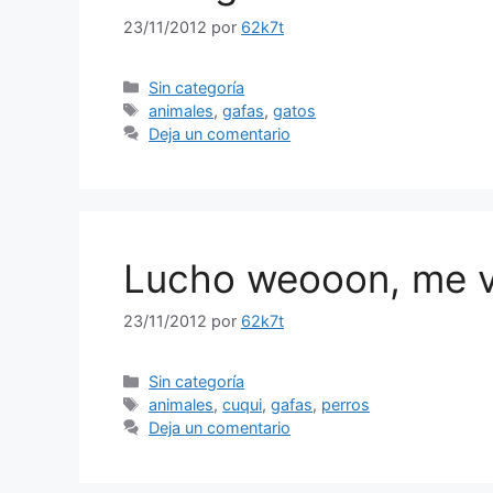
23/11/2012
por
62k7t
Categorías
Sin categoría
Etiquetas
animales
,
gafas
,
gatos
Deja un comentario
Lucho weooon, me v
23/11/2012
por
62k7t
Categorías
Sin categoría
Etiquetas
animales
,
cuqui
,
gafas
,
perros
Deja un comentario