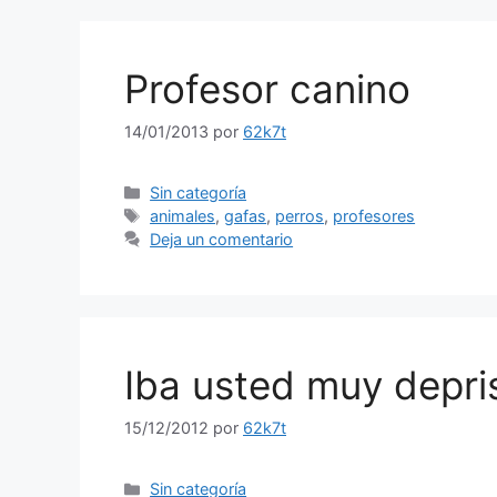
Profesor canino
14/01/2013
por
62k7t
Categorías
Sin categoría
Etiquetas
animales
,
gafas
,
perros
,
profesores
Deja un comentario
Iba usted muy depri
15/12/2012
por
62k7t
Categorías
Sin categoría