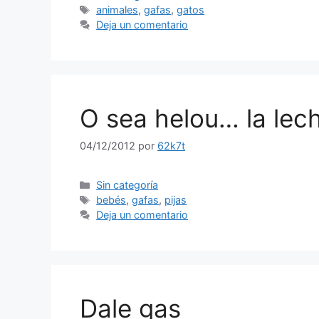
Etiquetas
animales
,
gafas
,
gatos
Deja un comentario
O sea helou… la lech
04/12/2012
por
62k7t
Categorías
Sin categoría
Etiquetas
bebés
,
gafas
,
pijas
Deja un comentario
Dale gas