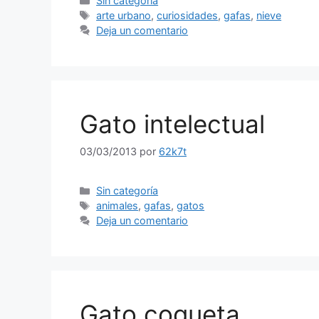
Sin categoría
Etiquetas
arte urbano
,
curiosidades
,
gafas
,
nieve
Deja un comentario
Gato intelectual
03/03/2013
por
62k7t
Categorías
Sin categoría
Etiquetas
animales
,
gafas
,
gatos
Deja un comentario
Gato coqueta