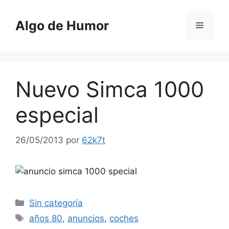
Saltar
al
Algo de Humor
Menú
contenido
Nuevo Simca 1000
especial
26/05/2013
por
62k7t
Categorías
Sin categoría
Etiquetas
años 80
,
anuncios
,
coches