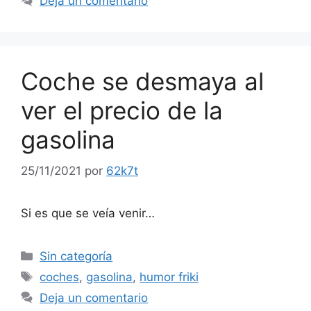
Deja un comentario
Coche se desmaya al
ver el precio de la
gasolina
25/11/2021
por
62k7t
Si es que se veía venir…
Categorías
Sin categoría
Etiquetas
coches
,
gasolina
,
humor friki
Deja un comentario