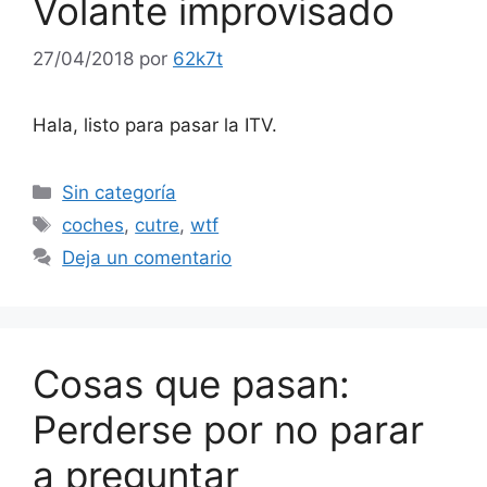
Volante improvisado
27/04/2018
por
62k7t
Hala, listo para pasar la ITV.
Categorías
Sin categoría
Etiquetas
coches
,
cutre
,
wtf
Deja un comentario
Cosas que pasan:
Perderse por no parar
a preguntar