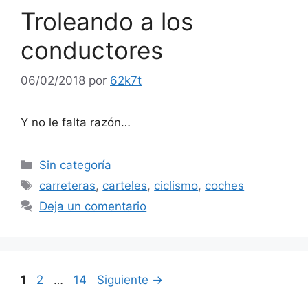
Troleando a los
conductores
06/02/2018
por
62k7t
Y no le falta razón…
Categorías
Sin categoría
Etiquetas
carreteras
,
carteles
,
ciclismo
,
coches
Deja un comentario
Página
Página
Página
1
2
…
14
Siguiente
→