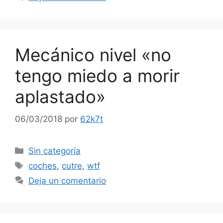
Mecánico nivel «no
tengo miedo a morir
aplastado»
06/03/2018
por
62k7t
Categorías
Sin categoría
Etiquetas
coches
,
cutre
,
wtf
Deja un comentario