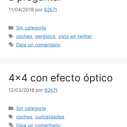
11/04/2018
por
62k7t
Categorías
Sin categoría
Etiquetas
coches
,
perdidos
,
visto en twitter
Deja un comentario
4×4 con efecto óptico
12/03/2018
por
62k7t
Categorías
Sin categoría
Etiquetas
coches
,
curiosidades
Deja un comentario