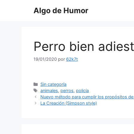
Saltar
Algo de Humor
al
contenido
Perro bien adies
19/01/2020
por
62k7t
Categorías
Sin categoría
Etiquetas
animales
,
perros
,
policía
Nuevo método para cumplir los propósitos de
La Creación (Simpson style)