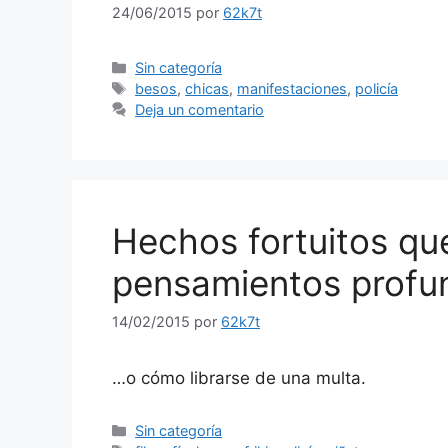
24/06/2015
por
62k7t
Categorías
Sin categoría
Etiquetas
besos
,
chicas
,
manifestaciones
,
policía
Deja un comentario
Hechos fortuitos q
pensamientos profu
14/02/2015
por
62k7t
…o cómo librarse de una multa.
Categorías
Sin categoría