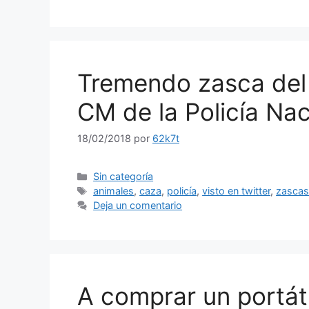
Tremendo zasca del
CM de la Policía Nac
18/02/2018
por
62k7t
Categorías
Sin categoría
Etiquetas
animales
,
caza
,
policía
,
visto en twitter
,
zasca
Deja un comentario
A comprar un portát