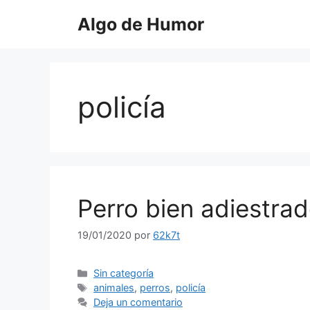
Saltar
Algo de Humor
al
contenido
policía
Perro bien adiestra
19/01/2020
por
62k7t
Categorías
Sin categoría
Etiquetas
animales
,
perros
,
policía
Deja un comentario