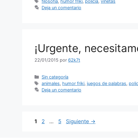
Etiquetas
filosofía
,
humor friki
,
policía
,
viñetas
Deja un comentario
¡Urgente, necesitam
22/01/2015
por
62k7t
Categorías
Sin categoría
Etiquetas
animales
,
humor friki
,
juegos de palabras
,
poli
Deja un comentario
Página
Página
Página
1
2
…
5
Siguiente
→