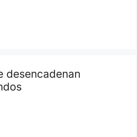
ue desencadenan
ndos