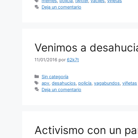
Etiquetas
memes
,
policía
,
twitter
,
vaciles
,
viñetas
Deja un comentario
Venimos a desahucia
11/01/2016
por
62k7t
Categorías
Sin categoría
Etiquetas
apv
,
desahucios
,
policía
,
vagabundos
,
viñetas
Deja un comentario
Activismo con un pa