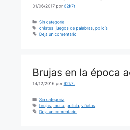
01/06/2017
por
62k7t
Categorías
Sin categoría
Etiquetas
chistes
,
juegos de palabras
,
policía
Deja un comentario
Brujas en la época a
14/12/2016
por
62k7t
Categorías
Sin categoría
Etiquetas
brujas
,
multa
,
policía
,
viñetas
Deja un comentario