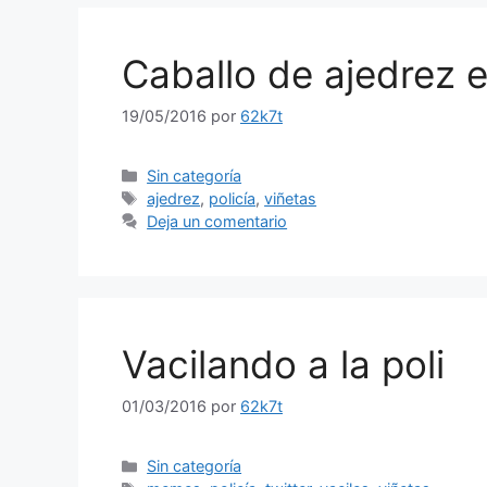
Caballo de ajedrez 
19/05/2016
por
62k7t
Categorías
Sin categoría
Etiquetas
ajedrez
,
policía
,
viñetas
Deja un comentario
Vacilando a la poli
01/03/2016
por
62k7t
Categorías
Sin categoría