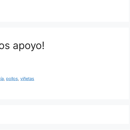
os apoyo!
cía
,
pollos
,
viñetas