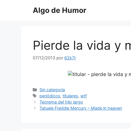
Saltar
Algo de Humor
al
contenido
Pierde la vida y
07/12/2013
por
62k7t
Categorías
Sin categoría
Etiquetas
periódicos
,
titulares
,
wtf
Teorema del hilo largo
Tatuaje Freddie Mercury – Made in heaven