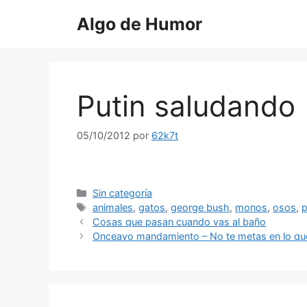
Saltar
Algo de Humor
al
contenido
Putin saludando
05/10/2012
por
62k7t
Categorías
Sin categoría
Etiquetas
animales
,
gatos
,
george bush
,
monos
,
osos
,
p
Cosas que pasan cuando vas al baño
Onceavo mandamiento – No te metas en lo que