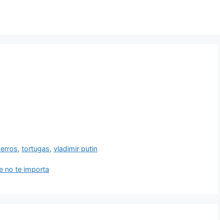
erros
,
tortugas
,
vladimir putin
 no te importa