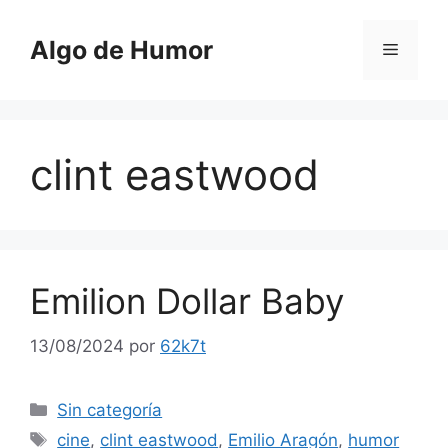
Saltar
al
Algo de Humor
Menú
contenido
clint eastwood
Emilion Dollar Baby
13/08/2024
por
62k7t
Categorías
Sin categoría
Etiquetas
cine
,
clint eastwood
,
Emilio Aragón
,
humor