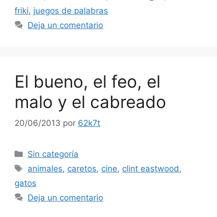
friki
,
juegos de palabras
Deja un comentario
El bueno, el feo, el
malo y el cabreado
20/06/2013
por
62k7t
Categorías
Sin categoría
Etiquetas
animales
,
caretos
,
cine
,
clint eastwood
,
gatos
Deja un comentario