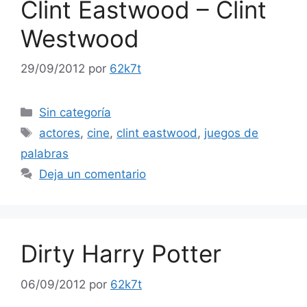
Clint Eastwood – Clint
Westwood
29/09/2012
por
62k7t
Categorías
Sin categoría
Etiquetas
actores
,
cine
,
clint eastwood
,
juegos de
palabras
Deja un comentario
Dirty Harry Potter
06/09/2012
por
62k7t