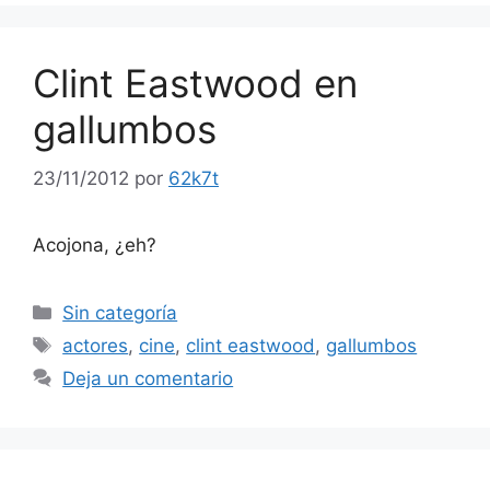
Clint Eastwood en
gallumbos
23/11/2012
por
62k7t
Acojona, ¿eh?
Categorías
Sin categoría
Etiquetas
actores
,
cine
,
clint eastwood
,
gallumbos
Deja un comentario