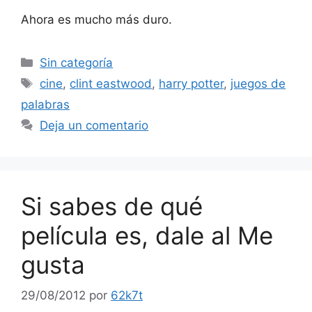
Ahora es mucho más duro.
Categorías
Sin categoría
Etiquetas
cine
,
clint eastwood
,
harry potter
,
juegos de
palabras
Deja un comentario
Si sabes de qué
película es, dale al Me
gusta
29/08/2012
por
62k7t