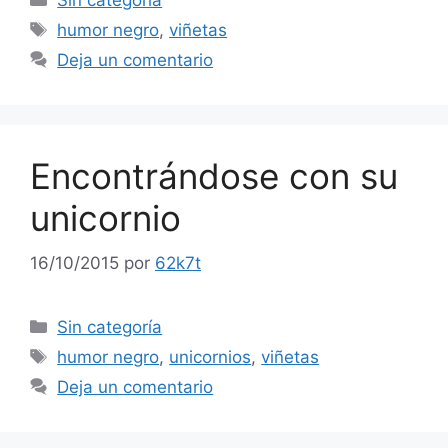
Sin categoría
Etiquetas
humor negro
,
viñetas
Deja un comentario
Encontrándose con su
unicornio
16/10/2015
por
62k7t
Categorías
Sin categoría
Etiquetas
humor negro
,
unicornios
,
viñetas
Deja un comentario