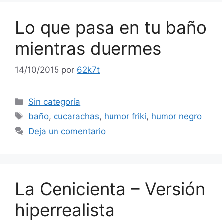
Lo que pasa en tu baño
mientras duermes
14/10/2015
por
62k7t
Categorías
Sin categoría
Etiquetas
baño
,
cucarachas
,
humor friki
,
humor negro
Deja un comentario
La Cenicienta – Versión
hiperrealista