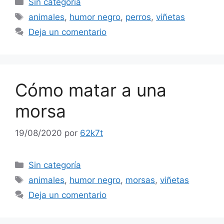
Sin categoría
Etiquetas
animales
,
humor negro
,
perros
,
viñetas
Deja un comentario
Cómo matar a una
morsa
19/08/2020
por
62k7t
Categorías
Sin categoría
Etiquetas
animales
,
humor negro
,
morsas
,
viñetas
Deja un comentario