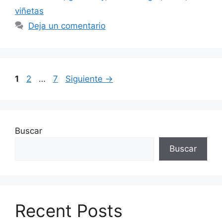
viñetas
Deja un comentario
Página
Página
Página
1
2
…
7
Siguiente
→
Buscar
Buscar
Recent Posts