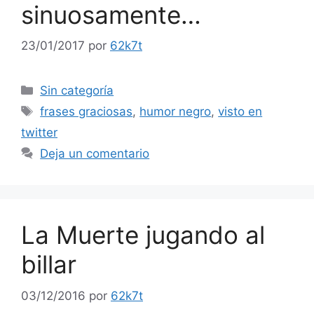
sinuosamente…
23/01/2017
por
62k7t
Categorías
Sin categoría
Etiquetas
frases graciosas
,
humor negro
,
visto en
twitter
Deja un comentario
La Muerte jugando al
billar
03/12/2016
por
62k7t