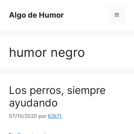
Saltar
al
Algo de Humor
Menú
contenido
humor negro
Los perros, siempre
ayudando
07/10/2020
por
62k7t
Categorías