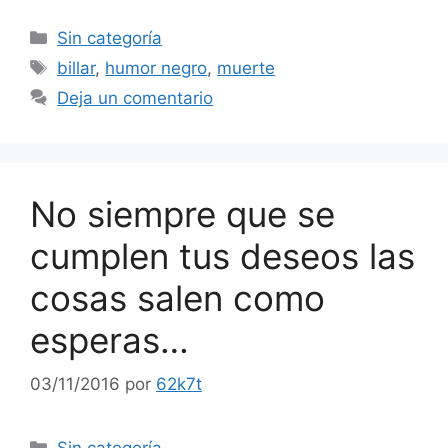
Categorías
Sin categoría
Etiquetas
billar
,
humor negro
,
muerte
Deja un comentario
No siempre que se
cumplen tus deseos las
cosas salen como
esperas…
03/11/2016
por
62k7t
Categorías