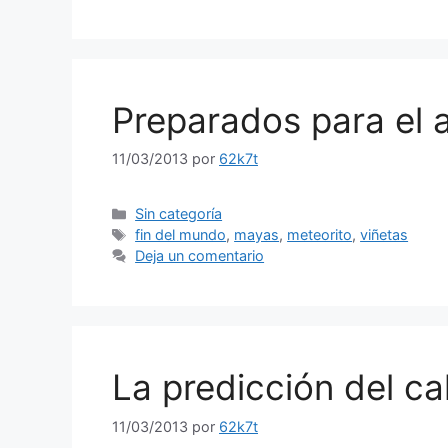
Preparados para el 
11/03/2013
por
62k7t
Categorías
Sin categoría
Etiquetas
fin del mundo
,
mayas
,
meteorito
,
viñetas
Deja un comentario
La predicción del c
11/03/2013
por
62k7t