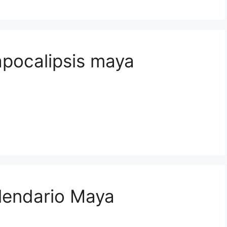
apocalipsis maya
alendario Maya