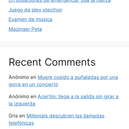
En situaciones de emergencia, usa la fuerza
Juego de pley steichon
Examen de música
Mazinger Peta
Recent Comments
Anónimo
en
Muere cosido a puñaladas por una
gorra en un concierto
Anónimo
en
Acertijo: llega a la salida sin girar a
la izquierda
Gris
en
Millenials descubren las llamadas
telefónicas