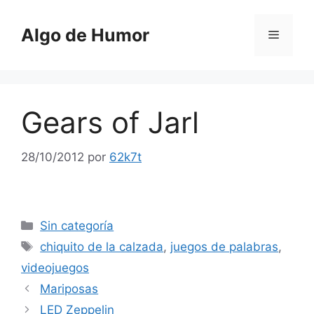
Saltar
al
Algo de Humor
Menú
contenido
Gears of Jarl
28/10/2012
por
62k7t
Categorías
Sin categoría
Etiquetas
chiquito de la calzada
,
juegos de palabras
,
videojuegos
Mariposas
LED Zeppelin