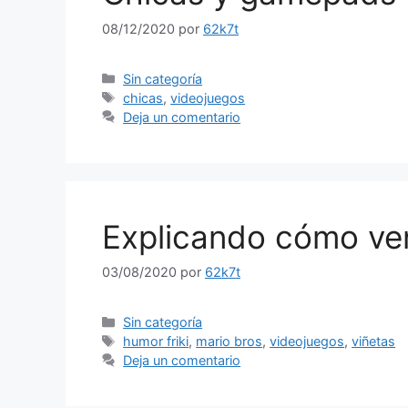
08/12/2020
por
62k7t
Categorías
Sin categoría
Etiquetas
chicas
,
videojuegos
Deja un comentario
Explicando cómo ve
03/08/2020
por
62k7t
Categorías
Sin categoría
Etiquetas
humor friki
,
mario bros
,
videojuegos
,
viñetas
Deja un comentario