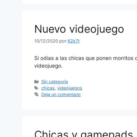
Nuevo videojuego
10/12/2020
por
62k7t
Si odias a las chicas que ponen morritos
videojuego.
Categorías
Sin categoría
Etiquetas
chicas
,
videojuegos
Deja un comentario
Chicas y gamepads