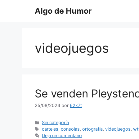
Saltar
Algo de Humor
al
contenido
videojuegos
Se venden Pleysten
25/08/2024
por
62k7t
Categorías
Sin categoría
Etiquetas
carteles
,
consolas
,
ortografía
,
videojuegos
,
wt
Deja un comentario