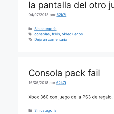
la pantalla del otro 
04/07/2018
por
62k7t
Categorías
Sin categoría
Etiquetas
consolas
,
frikis
,
videojuegos
Deja un comentario
Consola pack fail
16/05/2018
por
62k7t
Xbox 360 con juego de la PS3 de regalo.
Categorías
Sin categoría