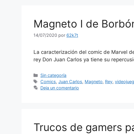
Magneto I de Borbó
14/07/2020
por
62k7t
La caracterización del comic de Marvel d
rey Don Juan Carlos ya tiene su repercusi
Categorías
Sin categoría
Etiquetas
Comics
,
Juan Carlos
,
Magneto
,
Rey
,
videojue
Deja un comentario
Trucos de gamers pa