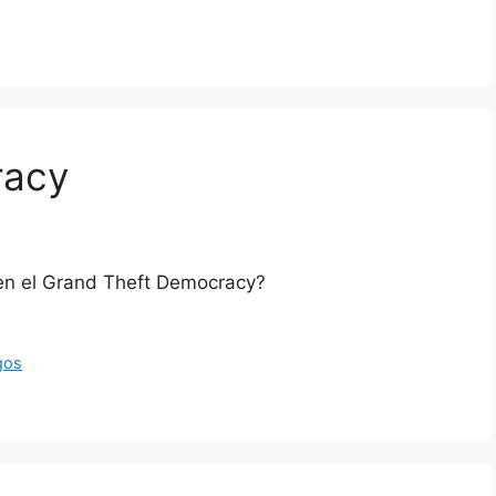
racy
 en el Grand Theft Democracy?
gos