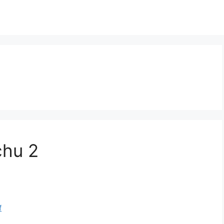
chu 2
f