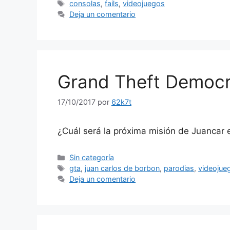
Etiquetas
consolas
,
fails
,
videojuegos
Deja un comentario
Grand Theft Democ
17/10/2017
por
62k7t
¿Cuál será la próxima misión de Juancar
Categorías
Sin categoría
Etiquetas
gta
,
juan carlos de borbon
,
parodias
,
videojue
Deja un comentario