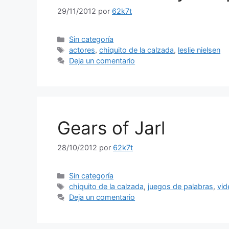
29/11/2012
por
62k7t
Categorías
Sin categoría
Etiquetas
actores
,
chiquito de la calzada
,
leslie nielsen
Deja un comentario
Gears of Jarl
28/10/2012
por
62k7t
Categorías
Sin categoría
Etiquetas
chiquito de la calzada
,
juegos de palabras
,
vid
Deja un comentario