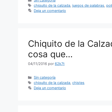
Sin categoría
Etiquetas
chiquito de la calzada
,
juegos de palabras
,
pol
Deja un comentario
Chiquito de la Calza
cosa que…
04/11/2016
por
62k7t
Categorías
Sin categoría
Etiquetas
chiquito de la calzada
,
chistes
Deja un comentario