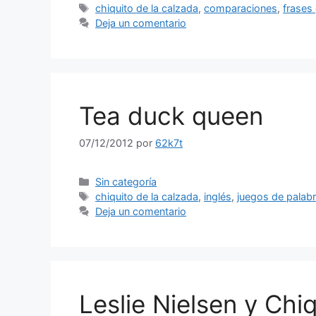
Etiquetas
chiquito de la calzada
,
comparaciones
,
frases
Deja un comentario
Tea duck queen
07/12/2012
por
62k7t
Categorías
Sin categoría
Etiquetas
chiquito de la calzada
,
inglés
,
juegos de palab
Deja un comentario
Leslie Nielsen y Chi