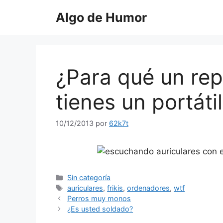
Saltar
Algo de Humor
al
contenido
¿Para qué un rep
tienes un portáti
10/12/2013
por
62k7t
Categorías
Sin categoría
Etiquetas
auriculares
,
frikis
,
ordenadores
,
wtf
Perros muy monos
¿Es usted soldado?