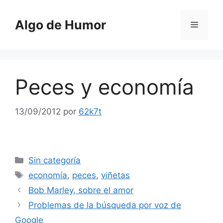
Saltar
al
Algo de Humor
Menú
contenido
Peces y economía
13/09/2012
por
62k7t
Categorías
Sin categoría
Etiquetas
economía
,
peces
,
viñetas
Bob Marley, sobre el amor
Problemas de la búsqueda por voz de
Google