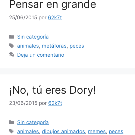
Pensar en grande
25/06/2015
por
62k7t
Categorías
Sin categoría
Etiquetas
animales
,
metáforas
,
peces
Deja un comentario
¡No, tú eres Dory!
23/06/2015
por
62k7t
Categorías
Sin categoría
Etiquetas
animales
,
dibujos animados
,
memes
,
peces