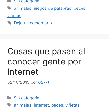
Sin categoría
Etiquetas
animales
,
juegos de palabras
,
peces
,
viñetas
Deja un comentario
Cosas que pasan al
conocer gente por
Internet
02/10/2015
por
62k7t
Categorías
Sin categoría
Etiquetas
animales
,
internet
,
peces
,
viñetas