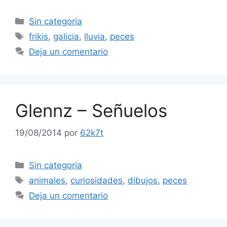
Categorías
Sin categoría
Etiquetas
frikis
,
galicia
,
lluvia
,
peces
Deja un comentario
Glennz – Señuelos
19/08/2014
por
62k7t
Categorías
Sin categoría
Etiquetas
animales
,
curiosidades
,
dibujos
,
peces
Deja un comentario