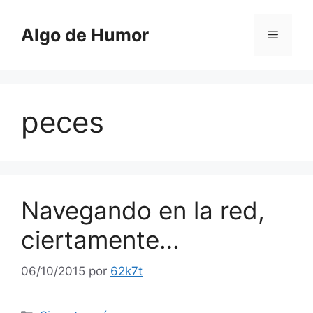
Saltar
al
Algo de Humor
Menú
contenido
peces
Navegando en la red,
ciertamente…
06/10/2015
por
62k7t
Categorías