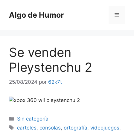
Saltar
al
Algo de Humor
Menú
contenido
Se venden
Pleystenchu 2
25/08/2024
por
62k7t
Categorías
Sin categoría
Etiquetas
carteles
,
consolas
,
ortografía
,
videojuegos
,